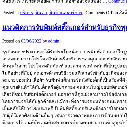
ค่อยใส่ใจในรายละเอียดมากนัก เสื้อผ้าออริจินัลของ …
Continue 
Posted in
บริการ
,
สินค้า
,
สินค้าและบริการ
|
Comments Off
on สิ่ง
แนวคิดการรับพิมพ์สติ๊กเกอร์สำหรับธุรกิจ
Posted on
03/06/2022
by
admin
ธุรกิจหลายประเภทจะได้รับประโยชน์จากการพิมพ์สติกเกอร์ในรู
อาจจะสามารถโปรโมตสินค้าหรือบริการของคุณ และทำเงินจากรับพิ
ต้นทุนในการโปรโมตผลิตภัณฑ์ และสามารถทำหน้าที่เป็นรูปแบบการโ
ไม่กี่อย่างที่มีอยู่ คุณอาจค้นพบวิธีรวมสติกเกอร์เข้ากับธุรกิจ
จะขายของเล่น เสื้อผ้า รับพิมพ์สติ๊กเกอร์หนังสือเด็กก็เป็นเรื่อ
คุณขายสินค้าให้กับเด็กหรือผู้ปกครอง คนส่วนใหญ่ชอบสติกเกอร์ ร
เดียวที่ชอบรับพิมพ์สติ๊กเกอร์ นอกจากนี้คุณยังสามารถใช้สติกเกอ
โดยการแจกให้กับลูกค้าและแม้กระทั่งการแจกบนท้องถนน ตราบใดที
เป็นหลักให้บางโฆษณาฟรี รับพิมพ์สติ๊กเกอร์และต้องการโฆษณาซ
กับผู้ที่ใฝ่หาศิลปะด้านอื่น ๆ เช่นการวาดภาพและการเขียน ตราบใด
ต้องการได้ คนที่มีความคิดสร้างสรรค์บางคนสามารถเข้าสู่ธุร