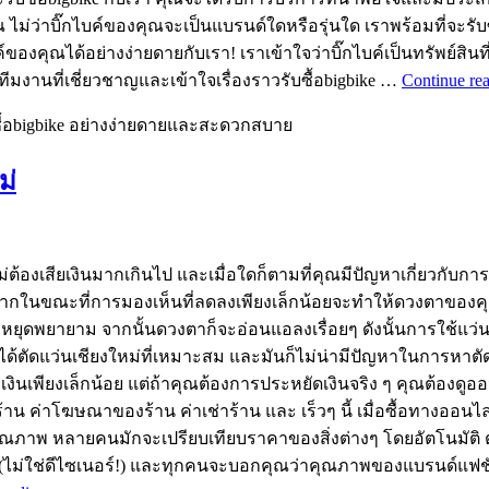
าบิ๊กไบค์ของคุณจะเป็นแบรนด์ใดหรือรุ่นใด เราพร้อมที่จะรับซื้อแล
บค์ของคุณได้อย่างง่ายดายกับเรา! เราเข้าใจว่าบิ๊กไบค์เป็นทรัพย์สิน
มงานที่เชี่ยวชาญและเข้าใจเรื่องราวรับซื้อbigbike …
Continue re
ซื้อbigbike อย่างง่ายดายและสะดวกสบาย
ม่
่ต้องเสียเงินมากเกินไป และเมื่อใดก็ตามที่คุณมีปัญหาเกี่ยวกับการม
กในขณะที่การมองเห็นที่ลดลงเพียงเล็กน้อยจะทำให้ดวงตาของคุ
ตาหยุดพยายาม จากนั้นดวงตาก็จะอ่อนแอลงเรื่อยๆ ดังนั้นการใช้แว่น
ได้ตัดแว่นเชียงใหม่ที่เหมาะสม และมันก็ไม่น่ามีปัญหาในการหา
วยเงินเพียงเล็กน้อย แต่ถ้าคุณต้องการประหยัดเงินจริง ๆ คุณต้องดูอ
้าน ค่าโฆษณาของร้าน ค่าเช่าร้าน และ เร็วๆ นี้ เมื่อซื้อทางออนไ
งคุณภาพ หลายคนมักจะเปรียบเทียบราคาของสิ่งต่างๆ โดยอัตโนมัติ ต
ฟชั่น (ไม่ใช่ดีไซเนอร์!) และทุกคนจะบอกคุณว่าคุณภาพของแบรนด์แฟ