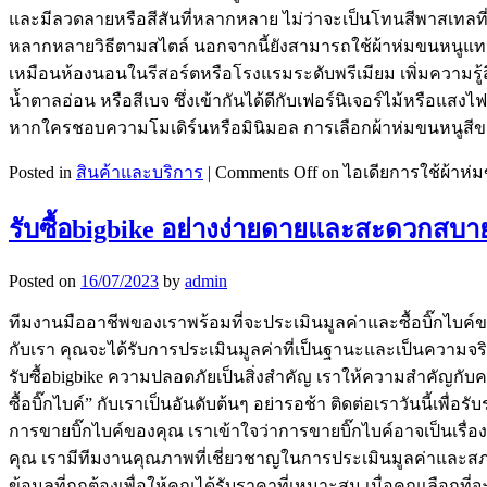
และมีลวดลายหรือสีสันที่หลากหลาย ไม่ว่าจะเป็นโทนสีพาสเทลที่
หลากหลายวิธีตามสไตล์ นอกจากนี้ยังสามารถใช้ผ้าห่มขนหนูแทนผ้า
เหมือนห้องนอนในรีสอร์ตหรือโรงแรมระดับพรีเมียม เพิ่มความรู้
น้ำตาลอ่อน หรือสีเบจ ซึ่งเข้ากันได้ดีกับเฟอร์นิเจอร์ไม้หรือ
หากใครชอบความโมเดิร์นหรือมินิมอล การเลือกผ้าห่มขนหนูสีขาว 
Posted in
สินค้าและบริการ
|
Comments Off
on ไอเดียการใช้ผ้าห่
รับซื้อbigbike อย่างง่ายดายและสะดวกสบา
Posted on
16/07/2023
by
admin
ทีมงานมืออาชีพของเราพร้อมที่จะประเมินมูลค่าและซื้อบิ๊กไบค์ของค
กับเรา คุณจะได้รับการประเมินมูลค่าที่เป็นฐานะและเป็นความจ
รับซื้อbigbike ความปลอดภัยเป็นสิ่งสำคัญ เราให้ความสำคัญก
ซื้อบิ๊กไบค์” กับเราเป็นอันดับต้นๆ อย่ารอช้า ติดต่อเราวันนี้เพ
การขายบิ๊กไบค์ของคุณ เราเข้าใจว่าการขายบิ๊กไบค์อาจเป็นเรื
คุณ เรามีทีมงานคุณภาพที่เชี่ยวชาญในการประเมินมูลค่าและส
ข้อมูลที่ถูกต้องเพื่อให้คุณได้รับราคาที่เหมาะสม เมื่อคุณเลือ