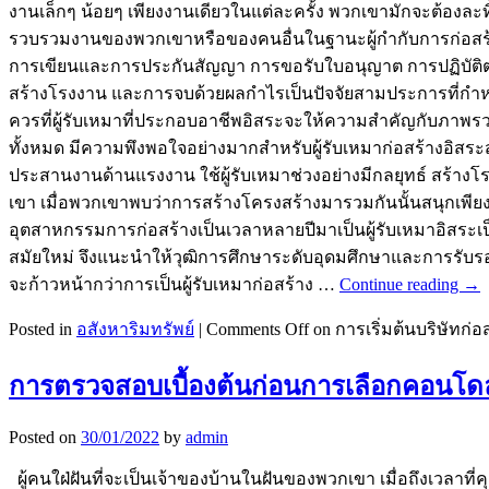
งานเล็กๆ น้อยๆ เพียงงานเดียวในแต่ละครั้ง พวกเขามักจะต้องละท
รวบรวมงานของพวกเขาหรือของคนอื่นในฐานะผู้กำกับการก่อสร้า
การเขียนและการประกันสัญญา การขอรับใบอนุญาต การปฏิบัต
สร้างโรงงาน และการจบด้วยผลกำไรเป็นปัจจัยสามประการที่กำหนด
ควรที่ผู้รับเหมาที่ประกอบอาชีพอิสระจะให้ความสำคัญกับภาพ
ทั้งหมด มีความพึงพอใจอย่างมากสำหรับผู้รับเหมาก่อสร้างอิสระส
ประสานงานด้านแรงงาน ใช้ผู้รับเหมาช่วงอย่างมีกลยุทธ์ สร้
เขา เมื่อพวกเขาพบว่าการสร้างโครงสร้างมารวมกันนั้นสนุกเพี
อุตสาหกรรมการก่อสร้างเป็นเวลาหลายปีมาเป็นผู้รับเหมาอิสระเป
สมัยใหม่ จึงแนะนำให้วุฒิการศึกษาระดับอุดมศึกษาและการรับรอง
จะก้าวหน้ากว่าการเป็นผู้รับเหมาก่อสร้าง …
Continue reading
→
Posted in
อสังหาริมทรัพย์
|
Comments Off
on การเริ่มต้นบริษัทก
การตรวจสอบเบื้องต้นก่อนการเลือกคอนโด
Posted on
30/01/2022
by
admin
ผู้คนใฝ่ฝันที่จะเป็นเจ้าของบ้านในฝันของพวกเขา เมื่อถึงเวลา