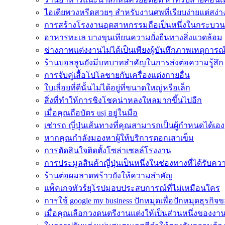
ไอเดียพวงหรีดสวยๆ สำหรับงานศพที่เรียบง่ายแต่สง่
การสร้างโรงงานอุตสาหกรรมถือเป็นหนึ่งในกระบวน
อาหารทะเล บางขุนเทียนความยั่งยืนทางสิ่งแวดล้อม
ช่างภาพแต่งงานไม่ได้เป็นเพียงผู้บันทึกภาพเหตุการณ
ร้านบอลลูนยังมีบทบาทสำคัญในการส่งต่อความรู้สึก
การจับคู่เสื้อโปโลชายกับเครื่องแต่งกายอื่น
ใบเลื่อยที่ดีนั้นไม่ได้อยู่ที่ขนาดใหญ่หรือเล็ก
สิ่งที่ทำให้การชิงโชคน่าหลงใหลมากขึ้นไปอีก
เมื่อคุณถือบัตร usj อยู่ในมือ
เช่ารถ ญี่ปุ่นเส้นทางที่คุณสามารถเป็นผู้กำหนดได้เอง
หากคุณกำลังมองหาผู้ให้บริการตอกเสาเข็ม
การตัดสินใจติดตั้งโซล่าเซลล์โรงงาน
การประมูลสินค้าญี่ปุ่นเป็นหนึ่งในช่องทางที่ได้รับค
ร้านต่อผมลาดพร้าวยังให้ความสำคัญ
แพ็คเกจทัวร์ยุโรปมอบประสบการณ์ที่ไม่เหมือนใคร
การใช้ google my business ปักหมุดเพื่อปักหมุดธุรกิจ
เมื่อคุณเลือกวงดนตรีงานแต่งให้เป็นส่วนหนึ่งของงา