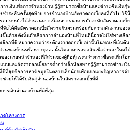
กทางการเงินเพื่อการจำนองบ้าน ผู้กู้สามารถซื้อบ้านและชำระคืนเงินกู้
ำระคืนครั้งสุดท้าย การจำนองบ้านอัตราดอกเบี้ยคงที่ทั่วไป วิธีนี้
มารถประหยัดได้จำนวนมากเนื่องจากธนาคารมักจะหักอัตราดอกเบี้ยล
่งที่จับได้คืออัตราดอกเบี้ยมีความผันผวนพร้อมกับความผันผวนของเศร
ิ่มขึ้นด้วย ดังนั้นตัวเลือกการจำนองบ้านที่ไหนดีนี้อาจไม่ใช่ทางเล
ัวเลือกที่ดี หมายความว่าจะต้องจ่ายดอกเบี้ยเท่านั้นในขณะที่เงินต้นจะค
ิ่มส่วนของบ้านหรือหากบุคคลนั้นไม่สามารถขอสินเชื่อจำนองใหม่ได้ผู
องนายหน้าจำนองที่มีส่วนของผู้ถือหุ้นระหว่างการซื้อจะเพิ่มโอกาสใน
ูปแบบและอัตราดอกเบี้ยอาจต่ำกว่าเล็กน้อยหากผู้กู้สามารถชำระเงิน
ี่ดีที่สุดคือการหาข้อมูลในตลาดเล็กน้อยเพื่อแยกแยะปัญหาการจำน
ช่วยให้ได้รับเงินกู้จำนองบ้านในอัตราดอกเบี้ยที่ดี
ารเงินจำนองบ้านที่ดีที่สุด
ขนาดโครงการ
อน
ต์ต้องไปเช็คอิน