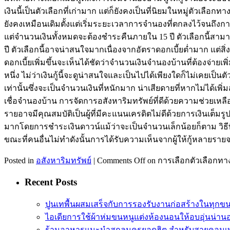
เงินนี้เป็นตัวเลือกที่เก่ามาก แต่ก็ยังคงเป็นที่นิยมในหมู่ตัวเลือ
ยังคงเหมือนเดิมตั้งแต่เริ่มระยะเวลาการจำนองที่ตกลงไว้จนถึงการช
แต่จำนวนเงินทั้งหมดจะต้องชำระคืนภายใน 15 ปี ตัวเลือกนี้สา
ปี ตัวเลือกนี้อาจน่าสนใจมากเนื่องจากอัตราดอกเบี้ยต่ำมาก แต่สิ
ดอกเบี้ยเพิ่มขึ้นจะเห็นได้ชัดว่าจำนวนเงินจำนองบ้านที่ต้องจ่ายเพ
หนึ่ง ไม่ว่าเงินกู้นี้จะดูน่าสนใจและเป็นไปได้เพียงใดก็ไม่เคยเป็นต
เท่านั้นซึ่งจะเป็นจำนวนเงินที่หนักมาก น่าเสียดายที่หากไม่ได้เพ
เชื่อจำนองบ้าน การจัดการอสังหาริมทรัพย์ที่ดีด้วยความช่วยเหลือข
รายอาจมีคุณสมบัติเป็นผู้ที่มีคะแนนเครดิตไม่ดีด้วยการเงินเต็มร
มากโดยการชำระเงินดาวน์แม้ว่าจะเป็นจำนวนเล็กน้อยก็ตาม วิธีท
ขณะที่คนอื่นไม่ทำดังนั้นการได้รับความเห็นจากผู้ให้กู้หลายรายจะ
Posted in
อสังหาริมทรัพย์
|
Comments Off
on การเลือกตัวเลือกทางก
Recent Posts
ปูนเทพื้นผสมเสร็จกับการรองรับงานก่อสร้างในทุก
ไอเดียการใช้ผ้าห่มขนหนูแต่งห้องนอนให้อบอุ่นน่าน
ร้านอาหารแนะนำสกลนครยอดฮิต สำหรับสายคอนเทน