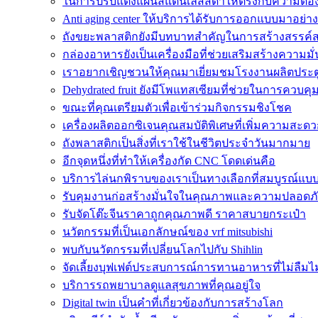
ในการปรับแต่งแผ่นสแตนเลสสีดำให้ตรงกับความต้
Anti aging center ให้บริการได้รับการออกแบบมาอย่างพ
ถังขยะพลาสติกยังมีบทบาทสำคัญในการสร้างสรรค
กล่องอาหารยังเป็นเครื่องมือที่ช่วยเสริมสร้างความมั
เราอยากเชิญชวนให้คุณมาเยี่ยมชมโรงงานผลิตประต
Dehydrated fruit ยังมีโพแทสเซียมที่ช่วยในการควบค
ขณะที่คุณเตรียมตัวเพื่อเข้าร่วมกิจกรรมชิงโชค
เครื่องผลิตออกซิเจนคุณสมบัติพิเศษที่เพิ่มความสะดว
ถังพลาสติกเป็นสิ่งที่เราใช้ในชีวิตประจำวันมากมาย
อีกจุดหนึ่งที่ทำให้เครื่องกัด CNC โดดเด่นคือ
บริการไล่นกพิราบของเราเป็นทางเลือกที่สมบูรณ์แบ
รับคุมงานก่อสร้างมั่นใจในคุณภาพและความปลอด
รับจัดโต๊ะจีนราคาถูกคุณภาพดี ราคาสบายกระเป๋า
นวัตกรรมที่เป็นเอกลักษณ์ของ vrf mitsubishi
พบกับนวัตกรรมที่เปลี่ยนโลกไปกับ Shihlin
จัดเลี้ยงบุฟเฟต์ประสบการณ์การทานอาหารที่ไม่ลืมไม
บริการรถพยาบาลดูแลสุขภาพที่คุณอยู่ใจ
Digital twin เป็นคำที่เกี่ยวข้องกับการสร้างโลก