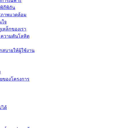
องการเฉพาะ
ิถีพิถัน
์สภาพแวดล้อม
่นใจ
ูเหล็กของเรา
ุมความดันโลหิต
กสบายให้ผู้ใช้งาน
บ
ภัยของโครงการ
่ได้