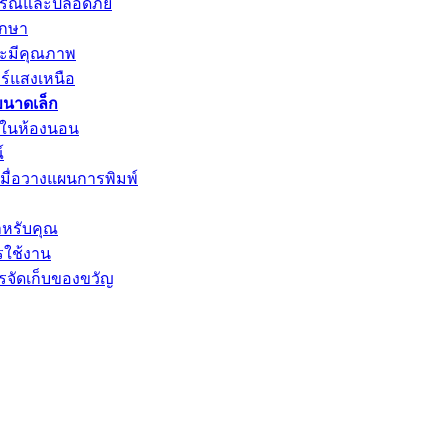
มบูรณ์และปลอดภัย
ึกษา
ละมีคุณภาพ
ร์แสงเหนือ
ขนาดเล็ก
่นในห้องนอน
์
เมื่อวางแผนการพิมพ์
สำหรับคุณ
รใช้งาน
จัดเก็บของขวัญ