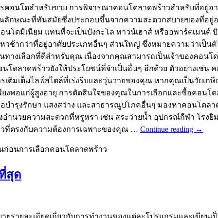
อนโดสำหรับขาย การพิจารณาคอนโดลาดพร้าวสำหรับที่อยู่อาศัยข
ลักษณะที่ทันสมัยซึ่งประกอบขึ้นจากความสะดวกสบายของที่อยู่อ
อนโดมิเนียม แทนที่จะเป็นบังกะโล ทาวน์เฮาส์ หรืออพาร์ตเมนต์ ป
้ากว่าที่อยู่อาศัยประเภทอื่นๆ ส่วนใหญ่ ซึ่งหมายความว่าเป็นตัวเ
เป็นทางเลือกที่ดีสำหรับคุณ เนื่องจากคุณสามารถเป็นเจ้าของคอน
 คอนโดลาดพร้าวยังให้ประโยชน์ที่จำเป็นอื่นๆ อีกด้วย ตัวอย่างเช่
ิมเต็มไลฟ์สไตล์ที่เร่งรีบและวุ่นวายของคุณ หากคุณเป็นวัยเกษีย
พอแก่ผู้สูงอายุ การตัดสินใจของคุณในการเลือกและซื้อคอนโดลา
หรือบำรุงรักษา แสงสว่าง และสาธารณูปโภคอื่นๆ มองหาคอนโดลาด
ยความสะดวกที่หรูหรา เช่น สระว่ายน้ำ อุปกรณ์กีฬา โรงยิม และสป
าวที่ตรงกับความต้องการเฉพาะของคุณ …
Continue reading
→
้นก่อนการเลือกคอนโดลาดพร้าว
ี่สุด
อธิบายรายละเอียดเกี่ยวกับการทำงานของแต่ละโปรแกรมและเขียนเป็