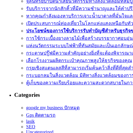
จุลินทรีย์บำบัดน้ำเสียนวัตกรรมทางสิ่งแวดล้อมที่ส
รับบริการจากนักสักคิ้วที่มีความชำนาญและให้คำปร
หากคุณกำลังมองหาบริการเจาะน้ำบาดาลที่มั่นใจแ
เปิดประสบการณ์ท่องเที่ยวในโลกแห่งแสงเหนือกับทัว
ประโยชน์ของการใช้บริการรับทำบัญชีสำหรับธุรกิจ
การใช้กระเบื้องยางลายไม้เพื่อสร้างบรรยากาศอบอุ
แห่งนวัตกรรมระบบไฟฟ้าที่ทันสมัยและเป็นเอกลักษณ
กระดาษปรู๊ฟมีความสำคัญอย่างยิ่งที่จะต้องพิจารณา
เลือกโรงงานผลิตกระเป๋าคุณภาพสูงให้ธุรกิจของคุณ
กรุยเชิงสแตนเลสสีที่สามารถเริ่มค้นคว้าสิ่งที่ดีที่สุด
กระบอกลมในสิ่งแวดล้อม มิติทางสิ่งแวดล้อมของกา
ตู้เก็บของความเรียบร้อยและความสะดวกสบายในการ
Categories
google my business ปักหมุด
Gps ติดตามรถ
lasik
SEO
Uncategorized