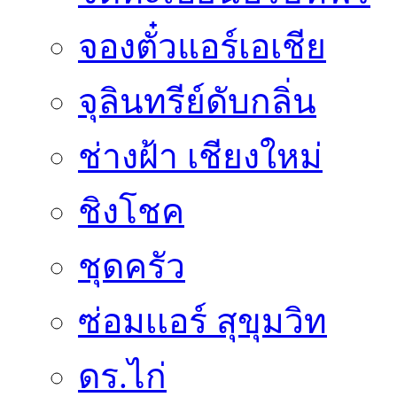
จองตั๋วแอร์เอเชีย
จุลินทรีย์ดับกลิ่น
ช่างฝ้า เชียงใหม่
ชิงโชค
ชุดครัว
ซ่อมเเอร์ สุขุมวิท
ดร.ไก่