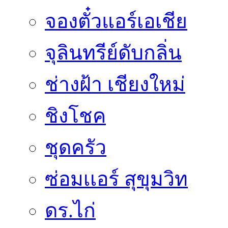
จองตั๋วแอร์เอเชีย
จุลินทรีย์ดับกลิ่น
ช่างฝ้า เชียงใหม่
ชิงโชค
ชุดครัว
ซ่อมเเอร์ สุขุมวิท
ดร.ไก่