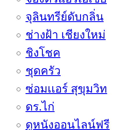
จุลินทรีย์ดับกลิ่น
ช่างฝ้า เชียงใหม่
ชิงโชค
ชุดครัว
ซ่อมเเอร์ สุขุมวิท
ดร.ไก่
ดูหนังออนไลน์ฟรี